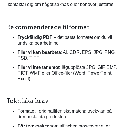
kontaktar dig om något saknas eller behöver justeras.
Rekommenderade filformat
Tryckfärdig PDF
– det bästa formatet om du vill
undvika bearbetning
Filer vi kan bearbeta
: AI, CDR, EPS, JPG, PNG,
PSD, TIFF
Filer vi inte tar emot
: lågupplösta JPG, GIF, BMP,
PICT, WMF eller Office-filer (Word, PowerPoint,
Excel)
Tekniska krav
Formatet i originalfilen ska matcha tryckytan på
den beställda produkten
För trycksaker
som affischer, broschyrer eller