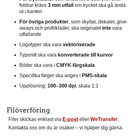
foldrar krävs
3 mm utfall
om trycket ska gå ända
ut i kanten
För övriga produkter
, som skyltar, dekaler, give-
aways och profilkläder, ska originalet
inte
vara
utfallande
Logotyper ska vara
vektoriserade
Typsnitt ska vara
konverterade till kurvor
Bilder ska vara i
CMYK-färgskala
Specifika färger ska anges i
PMS-skala
Upplösning:
100–300 dpi
, skala 1:1
Filöverföring
Filer skickas enklast via
E-post
eller
WeTransfer
.
Kontakta oss om du är osäker – vi hjälper dig gärna.