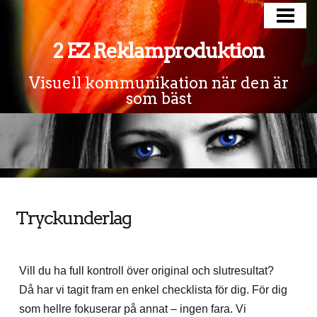
HEM
2 EZ Reklamproduktion
PRODUKTER
EXPRESSLEVERANS
Visuell kommunikation när den är
som bäst
SÅ ARBETAR VI
TRYCKUNDERLAG
OM OSS
KONTAKT
Tryckunderlag
Vill du ha full kontroll över original och slutresultat?
Då har vi tagit fram en enkel checklista för dig. För dig
som hellre fokuserar på annat – ingen fara. Vi