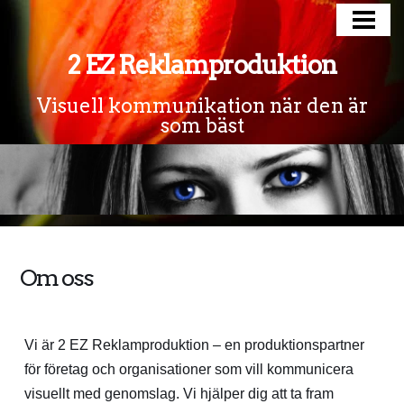
HEM
2 EZ Reklamproduktion
PRODUKTER
EXPRESSLEVERANS
Visuell kommunikation när den är
som bäst
SÅ ARBETAR VI
TRYCKUNDERLAG
OM OSS
KONTAKT
Om oss
Vi är 2 EZ Reklamproduktion – en produktionspartner
för företag och organisationer som vill kommunicera
visuellt med genomslag. Vi hjälper dig att ta fram