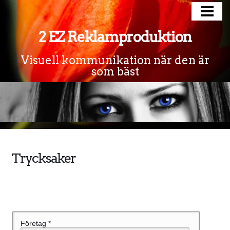
HEM
2 EZ Reklamproduktion
PRODUKTER
EXPRESSLEVERANS
Visuell kommunikation när den är
som bäst
SÅ ARBETAR VI
TRYCKUNDERLAG
OM OSS
KONTAKT
Trycksaker
Företag *